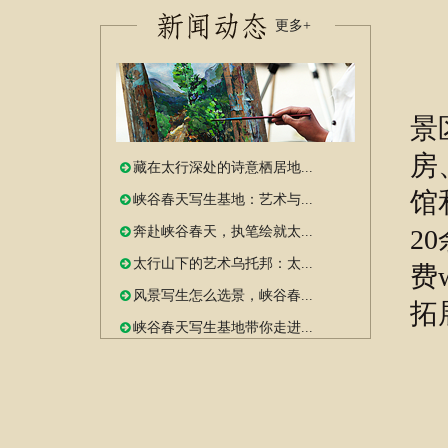
更多+
峡
景
房
藏在太行深处的诗意栖居地...
馆
峡谷春天写生基地：艺术与...
2
奔赴峡谷春天，执笔绘就太...
太行山下的艺术乌托邦：太...
费
风景写生怎么选景，峡谷春...
拓
峡谷春天写生基地带你走进...
地
电