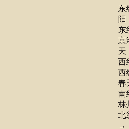
东
阳
东
京
天
西
西
春
南
林
北
→