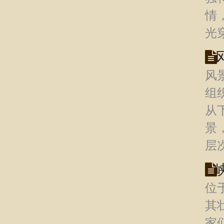
情
光
风
组
从
景
层
位
其
家