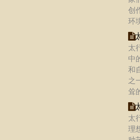
创
环
太
中
和
之
耸
太
理