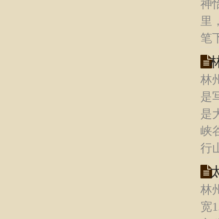
神
里
笔
林
是
是
峡
行
林
宽