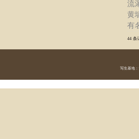
流
黄
有
44 条
写生基地：