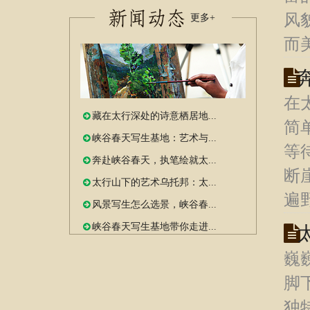
风
更多+
而
在
藏在太行深处的诗意栖居地...
简
峡谷春天写生基地：艺术与...
等
奔赴峡谷春天，执笔绘就太...
断
太行山下的艺术乌托邦：太...
遍
风景写生怎么选景，峡谷春...
峡谷春天写生基地带你走进...
巍
脚
独