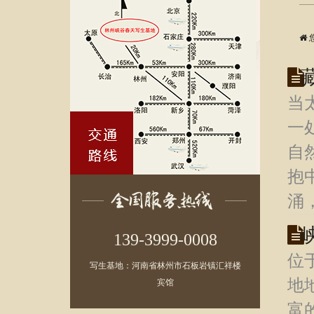
当
一
自
抱
涌
139-3999-0008
位
写生基地：河南省林州市石板岩镇汇祥楼
地
宾馆
富